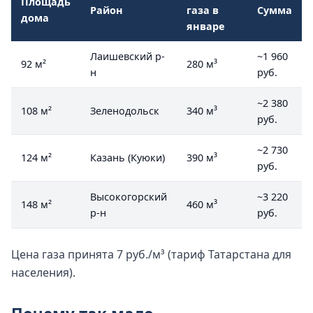
Площадь
Район
газа в
Сумма
дома
январе
Лаишевский р-
~1 960
92 м²
280 м³
н
руб.
~2 380
108 м²
Зеленодольск
340 м³
руб.
~2 730
124 м²
Казань (Куюки)
390 м³
руб.
Высокогорский
~3 220
148 м²
460 м³
р-н
руб.
Цена газа принята 7 руб./м³ (тариф Татарстана для
населения).