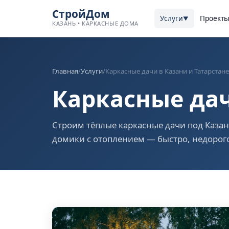
СтройДом
Услуги
Проект
▼
КАЗАНЬ • КАРКАСНЫЕ ДОМА
Главная
/
Услуги
/
Каркасные дачи в Казани и Татарстане
Каркасные дач
Строим тёплые каркасные дачи под Каза
домики с отоплением — быстро, недорого