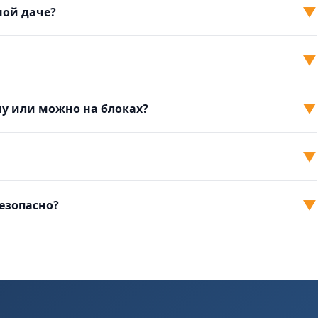
▼
ной даче?
▼
▼
у или можно на блоках?
▼
▼
безопасно?