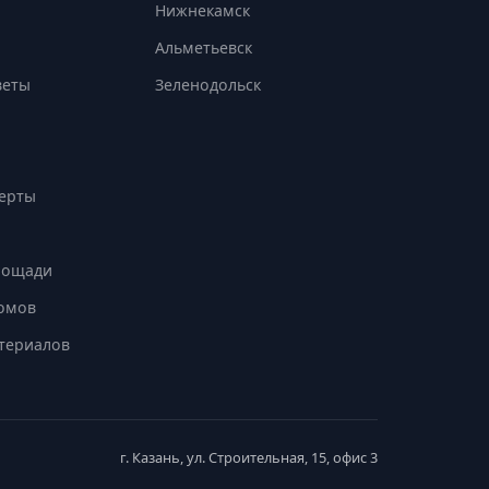
Нижнекамск
Альметьевск
веты
Зеленодольск
перты
лощади
омов
териалов
г. Казань, ул. Строительная, 15, офис 3