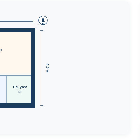
С
я
4.0 м
Санузел
м²