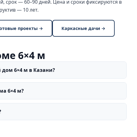
й, срок — 60–90 дней. Цена и сроки фиксируются в
руктив — 10 лет.
отовые проекты →
Каркасные дачи →
оме 6×4 м
 дом 6×4 м в Казани?
ма 6×4 м?
?