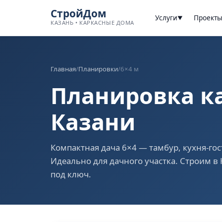
СтройДом
Услуги
Проект
▼
КАЗАНЬ • КАРКАСНЫЕ ДОМА
Главная
/
Планировки
/
6×4 м
Планировка ка
Казани
Компактная дача 6×4 — тамбур, кухня-гос
Идеально для дачного участка. Строим в К
под ключ.