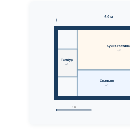
6.0 м
Кухня-гостина
м²
Тамбур
м²
Спальня
м²
2 м