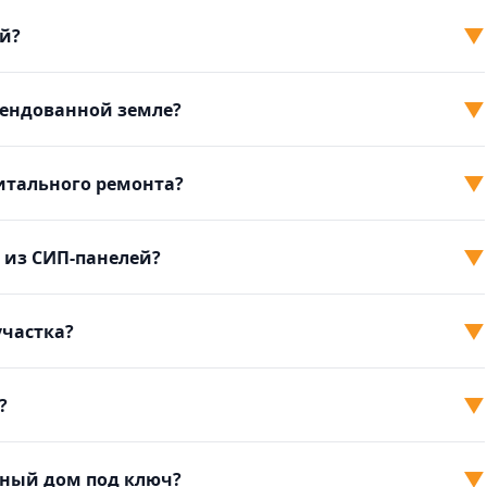
▼
й?
▼
рендованной земле?
▼
питального ремонта?
▼
 из СИП-панелей?
▼
участка?
▼
?
▼
ный дом под ключ?