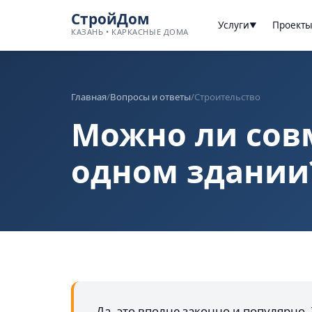
СтройДом
Услуги
Проект
▼
КАЗАНЬ • КАРКАСНЫЕ ДОМА
Главная
/
Вопросы и ответы
/
Строительство
Можно ли сов
одном здании
Да, это вполне законно и популярно