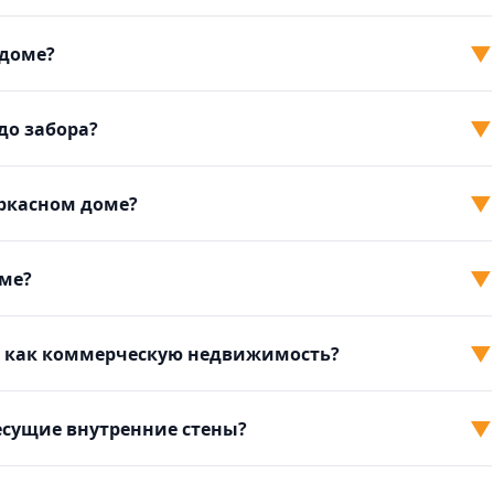
▼
 доме?
▼
до забора?
▼
аркасном доме?
▼
оме?
▼
м как коммерческую недвижимость?
▼
есущие внутренние стены?