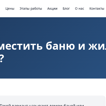
ы
Цены
Этапы работы
Акции
Блог
О нас
Контакты
местить баню и жи
?
. Такой вариант называют домом-баней или