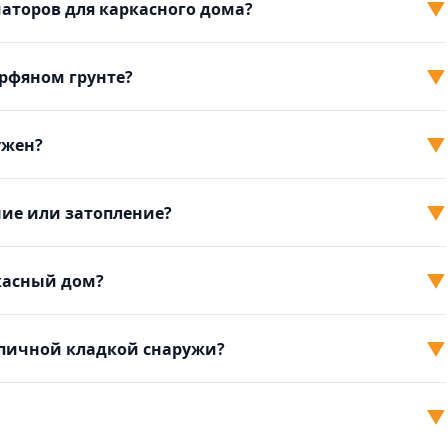
▼
иаторов для каркасного дома?
▼
рфяном грунте?
▼
ужен?
▼
ие или затопление?
▼
касный дом?
▼
пичной кладкой снаружи?
▼