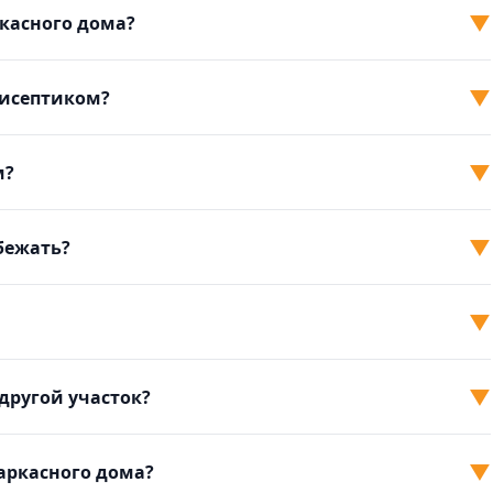
▼
ркасного дома?
▼
тисептиком?
▼
м?
▼
збежать?
▼
▼
другой участок?
▼
аркасного дома?