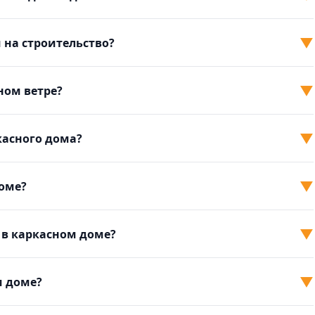
▼
 на строительство?
▼
ном ветре?
▼
касного дома?
▼
доме?
▼
 в каркасном доме?
▼
м доме?