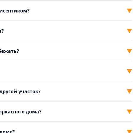
▼
тисептиком?
▼
м?
▼
збежать?
▼
▼
другой участок?
▼
аркасного дома?
▼
 доме?