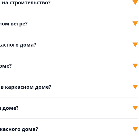
▼
 на строительство?
▼
ном ветре?
▼
касного дома?
▼
доме?
▼
 в каркасном доме?
▼
м доме?
▼
ркасного дома?