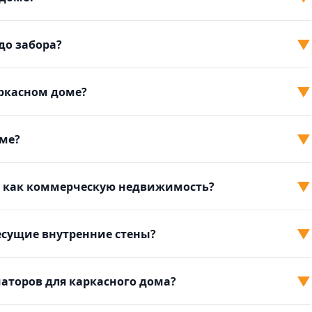
▼
до забора?
▼
аркасном доме?
▼
оме?
▼
м как коммерческую недвижимость?
▼
есущие внутренние стены?
▼
иаторов для каркасного дома?