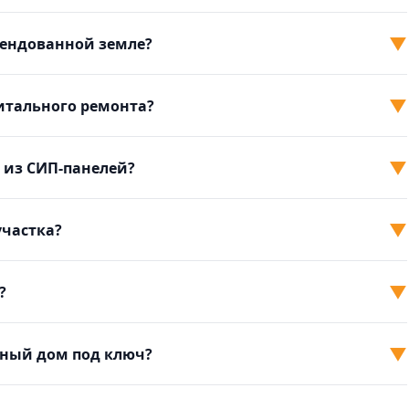
▼
рендованной земле?
▼
питального ремонта?
▼
 из СИП-панелей?
▼
участка?
▼
?
▼
ный дом под ключ?