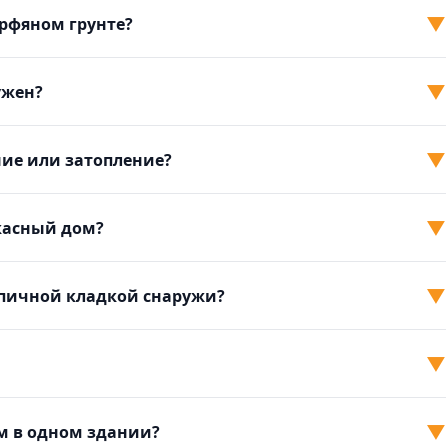
▼
рфяном грунте?
▼
ужен?
▼
ие или затопление?
▼
касный дом?
▼
пичной кладкой снаружи?
▼
▼
м в одном здании?